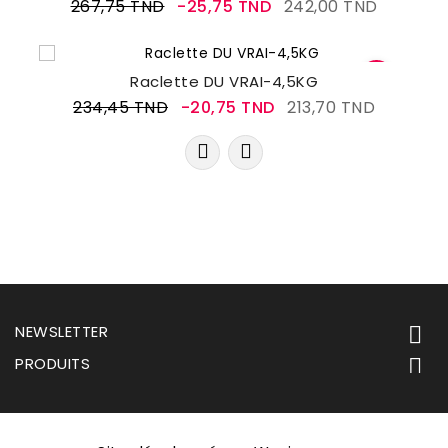
267,75 TND
-25,75 TND
242,00 TND
Raclette DU VRAI-4,5KG
234,45 TND
-20,75 TND
213,70 TND
NEWSLETTER

PRODUITS
